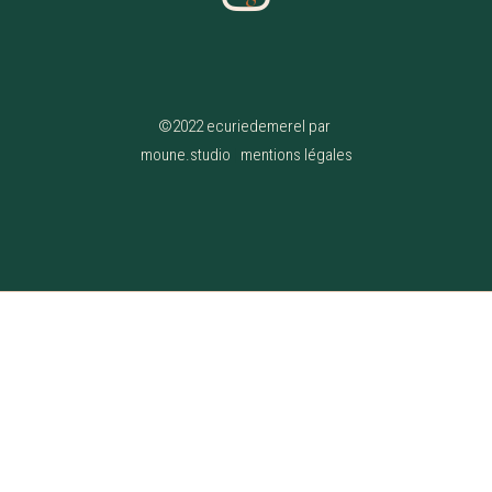
©2022 ecuriedemerel par
moune.studio
|
mentions légales