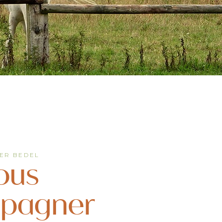
ER BEDEL
ous
pagner