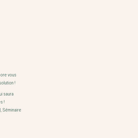
core vous
olution !
i saura
s !
l, Séminaire