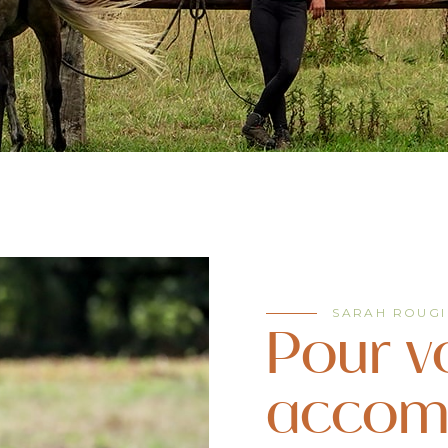
SARAH ROUGI
Pour v
accom