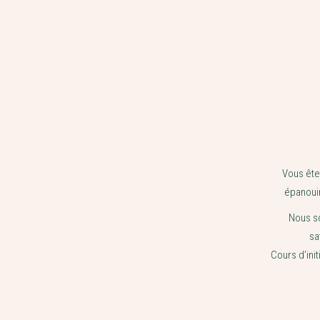
Vous ête
épanouir
Nous s
sa
Cours d’ini